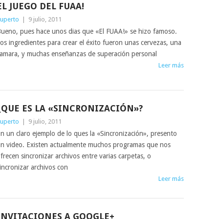
EL JUEGO DEL FUAA!
uperto
|
9 julio, 2011
ueno, pues hace unos dias que «El FUAA!» se hizo famoso.
os ingredientes para crear el éxito fueron unas cervezas, una
amara, y muchas enseñanzas de superación personal
Leer más
¿QUE ES LA «SINCRONIZACIÓN»?
uperto
|
9 julio, 2011
n un claro ejemplo de lo ques la «Sincronización», presento
n video. Existen actualmente muchos programas que nos
frecen sincronizar archivos entre varias carpetas, o
incronizar archivos con
Leer más
INVITACIONES A GOOGLE+