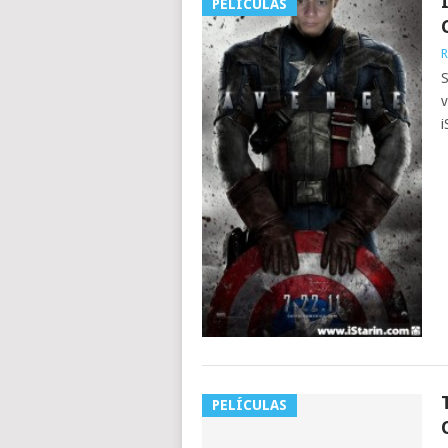
PELÍCULAS
R
S
v
i
PELÍCULAS