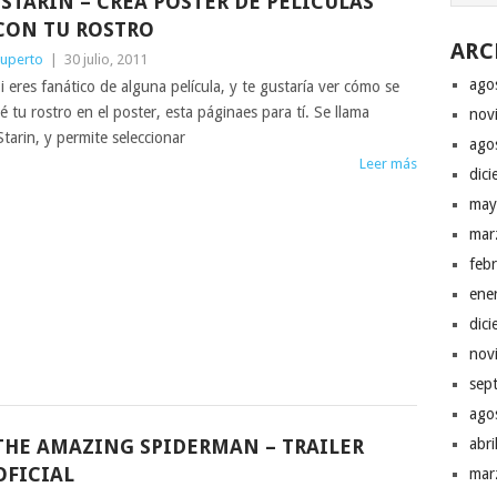
ISTARIN – CREA POSTER DE PELÍCULAS
CON TU ROSTRO
ARC
uperto
|
30 julio, 2011
ago
i eres fanático de alguna película, y te gustaría ver cómo se
é tu rostro en el poster, esta páginaes para tí. Se llama
nov
Starin, y permite seleccionar
ago
Leer más
dic
may
mar
feb
ene
dic
nov
sep
ago
THE AMAZING SPIDERMAN – TRAILER
abr
OFICIAL
mar