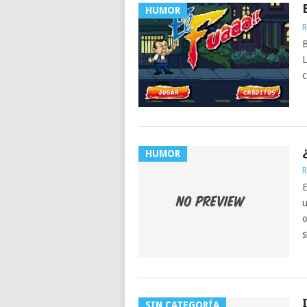
HUMOR
R
B
L
c
HUMOR
R
E
u
o
s
SIN CATEGORÍA