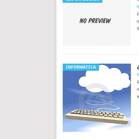
R
P
n
t
INFORMÁTICA
R
R
n
e