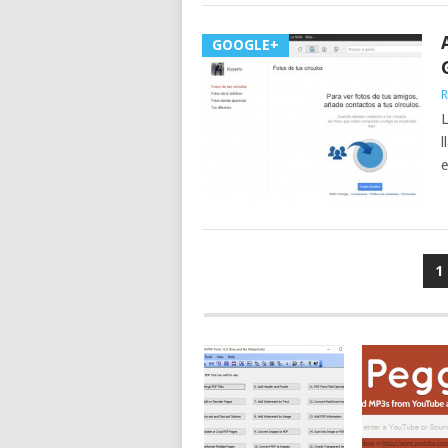
GOOGLE+
R
L
l
e
NAVEGACIÓN
1
DE
ENTRADAS