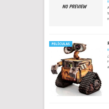
R
A
t
n
PELÍCULAS
R
¿
r
a