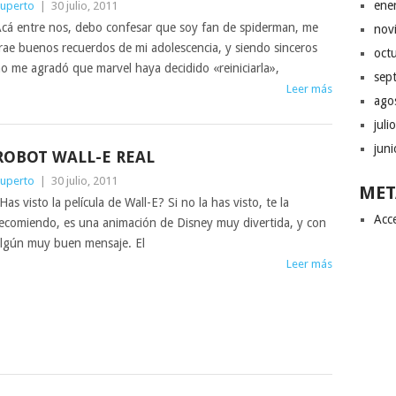
ene
uperto
|
30 julio, 2011
cá entre nos, debo confesar que soy fan de spiderman, me
nov
rae buenos recuerdos de mi adolescencia, y siendo sinceros
oct
o me agradó que marvel haya decidido «reiniciarla»,
sep
Leer más
ago
juli
jun
ROBOT WALL-E REAL
uperto
|
30 julio, 2011
MET
Has visto la película de Wall-E? Si no la has visto, te la
Acc
ecomiendo, es una animación de Disney muy divertida, y con
lgún muy buen mensaje. El
Leer más