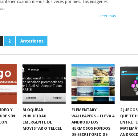
antener cuando menos dos veces por mes. Las imágenes
mas
Leer más
2
Anteriores
IDEO Y
BLOQUEAR
ELEMENTARY
2 JUEGOS
UBE SIN
PUBLICIDAD
WALLPAPERS – LLEVA A
QUE TE 
CON
EMERGENTE DE
ANDROID LOS
ENTRETE
MOVISTAR O TELCEL
HERMOSOS FONDOS
MATEMÁT
DE ESCRITORIO DE
ANDROID