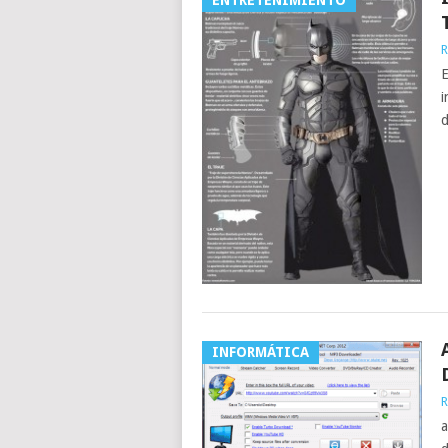
ENTRETENIMIENTO
R
E
i
d
INFORMÁTICA
R
a