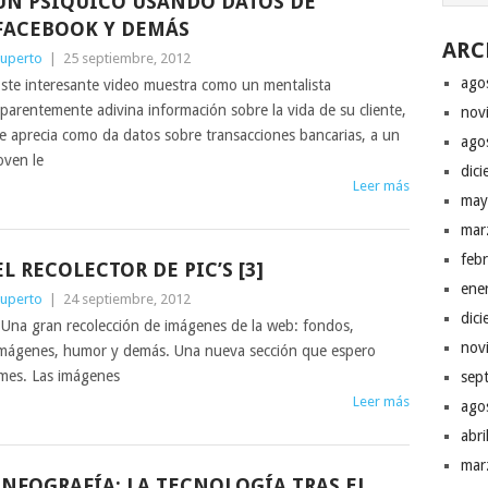
UN PSIQUICO USANDO DATOS DE
FACEBOOK Y DEMÁS
ARC
uperto
|
25 septiembre, 2012
ago
ste interesante video muestra como un mentalista
parentemente adivina información sobre la vida de su cliente,
nov
e aprecia como da datos sobre transacciones bancarias, a un
ago
oven le
dic
Leer más
may
mar
feb
EL RECOLECTOR DE PIC’S [3]
ene
uperto
|
24 septiembre, 2012
dic
na gran recolección de imágenes de la web: fondos,
nov
mágenes, humor y demás. Una nueva sección que espero
mes. Las imágenes
sep
Leer más
ago
abr
mar
INFOGRAFÍA: LA TECNOLOGÍA TRAS EL