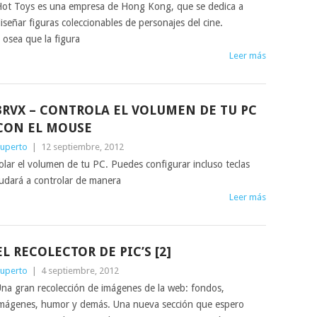
ot Toys es una empresa de Hong Kong, que se dedica a
iseñar figuras coleccionables de personajes del cine.
 osea que la figura
Leer más
3RVX – CONTROLA EL VOLUMEN DE TU PC
CON EL MOUSE
uperto
|
12 septiembre, 2012
olar el volumen de tu PC. Puedes configurar incluso teclas
yudará a controlar de manera
Leer más
EL RECOLECTOR DE PIC’S [2]
uperto
|
4 septiembre, 2012
na gran recolección de imágenes de la web: fondos,
mágenes, humor y demás. Una nueva sección que espero