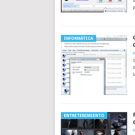
d
p
INFORMÁTICA
R
S
t
l
ENTRETENIMIENTO
R