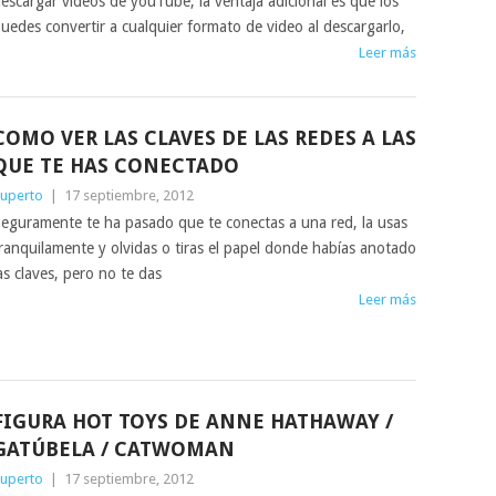
escargar videos de youTube, la ventaja adicional es que los
uedes convertir a cualquier formato de video al descargarlo,
Leer más
COMO VER LAS CLAVES DE LAS REDES A LAS
QUE TE HAS CONECTADO
uperto
|
17 septiembre, 2012
eguramente te ha pasado que te conectas a una red, la usas
ranquilamente y olvidas o tiras el papel donde habías anotado
as claves, pero no te das
Leer más
FIGURA HOT TOYS DE ANNE HATHAWAY /
GATÚBELA / CATWOMAN
uperto
|
17 septiembre, 2012