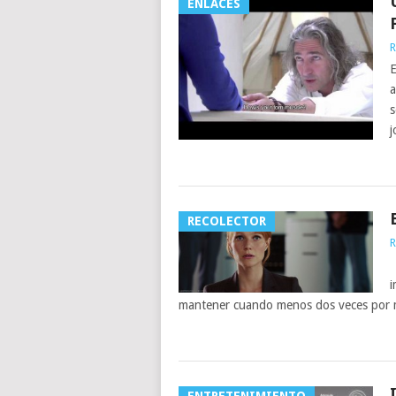
ENLACES
R
E
a
s
j
RECOLECTOR
R
U
i
mantener cuando menos dos veces por 