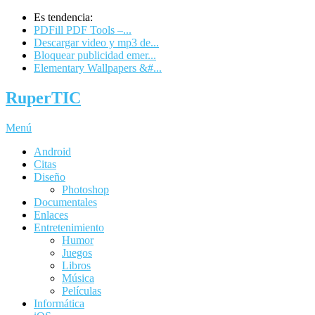
Es tendencia:
PDFill PDF Tools –...
Descargar video y mp3 de...
Bloquear publicidad emer...
Elementary Wallpapers &#...
RuperTIC
Menú
Android
Citas
Diseño
Photoshop
Documentales
Enlaces
Entretenimiento
Humor
Juegos
Libros
Música
Películas
Informática