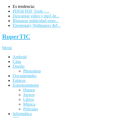
Es tendencia:
PDFill PDF Tools –...
Descargar video y mp3 de...
Bloquear publicidad emer...
Elementary Wallpapers &#...
RuperTIC
Menú
Android
Citas
Diseño
Photoshop
Documentales
Enlaces
Entretenimiento
Humor
Juegos
Libros
Música
Películas
Informática