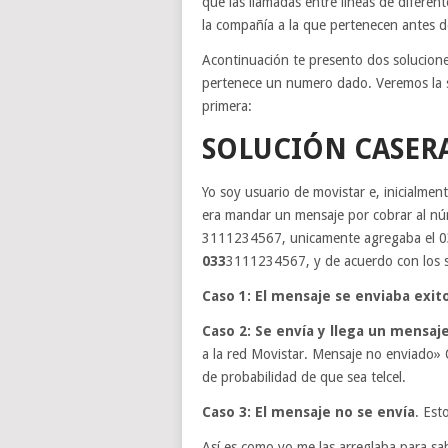
que las llamadas entre lineas de difere
la compañía a la que pertenecen antes d
Acontinuación te presento dos solucione
pertenece un numero dado. Veremos la so
primera:
SOLUCIÓN CASERA
Yo soy usuario de movistar e, inicialmen
era mandar un mensaje por cobrar al nú
3111234567, unicamente agregaba el 033
033
3111234567, y de acuerdo con los s
Caso 1: El mensaje se enviaba exi
Caso 2: Se envía y llega un mensaje
a la red Movistar. Mensaje no enviado»
de probabilidad de que sea telcel.
Caso 3: El mensaje no se envía
. Est
Así es como yo me las arreglaba para s