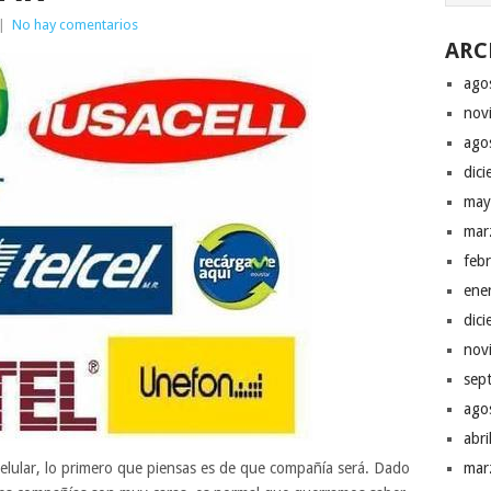
|
No hay comentarios
ARC
ago
nov
ago
dic
may
mar
feb
ene
dic
nov
sep
ago
abr
elular, lo primero que piensas es de que compañía será. Dado
mar