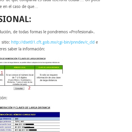
le en el caso de que…
SIONAL:
olución, de todas formas le pondremos «Profesional»
.
 sitio:
http://dset01.cft.gob.mx/cgi-bin/pnndev/c_cld
e
eres saber la información:
ción: