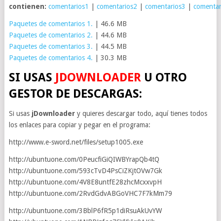
contienen:
comentarios1
|
comentarios2
|
comentarios3
|
comentar
Paquetes de comentarios 1.
| 46.6 MB
Paquetes de comentarios 2.
| 44.6 MB
Paquetes de comentarios 3.
| 44.5 MB
Paquetes de comentarios 4.
| 30.3 MB
SI USAS
JDOWNLOADER
U OTRO
GESTOR DE DESCARGAS:
Si usas
jDownloader
y quieres descargar todo, aquí tienes todos
los enlaces para copiar y pegar en el programa:
http://www.e-sword.net/files/setup1005.exe
http://ubuntuone.com/0PeucfiGiQIWBYrapQb4tQ
http://ubuntuone.com/593cTvD4PsCiZKjtOVw7Gk
http://ubuntuone.com/4V8E8untfE28zhcMcxxvpH
http://ubuntuone.com/2RvdGdvABGoVHC7F7kMm79
http://ubuntuone.com/3BblP6fR5p1diRsuAkUvYW