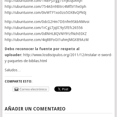
http://ubuntuone.com/1NBPJzfgg7SYlJkIq0AKjh
http://ubuntuone.com/754AEn9BXrc4MfIV1he3ph
http://ubuntuone.com/0ivWTF1xo0zo5OX8vQPk0j
http://ubuntuone.com/0dcG2Hm7DEnfm9SkbNWvoi
http://ubuntuone.com/1rCgLTjqIC9ySfEfc26556
http://ubuntuone.com/0dlNHL8QVNY9YzfNchE0XZ
http://ubuntuone.com/4iq88FoGt1uhmJMGXB9AzM
Debo reconocer la fuente por respeto al
uploader:
http://www.losdiscipulos.org/2011/12/instalar-e-sword-
y-paquetes-de-biblias.html
Saludos…
COMPARTE ESTO:
Correo electrónico
AÑADIR UN COMENTARIO