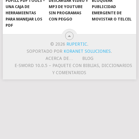
PDFILL PDF TOOLS –
DESCARGAR VIDEO Y
BLOQUEAR
UNA CAJA DE
MP3 DE YOUTUBE
PUBLICIDAD
HERRAMIENTAS
SIN PROGRAMAS
EMERGENTE DE
PARA MANEJAR LOS
CON PEGGO
MOVISTAR O TELCEL
PDF
© 2026
RUPERTIC
.
SOPORTADO POR
KORANET SOLUCIONES
.
ACERCA DE…
BLOG
E-SWORD 10.0.5 – PAQUETE CON BIBLIAS, DICCIONARIOS
Y COMENTARIOS