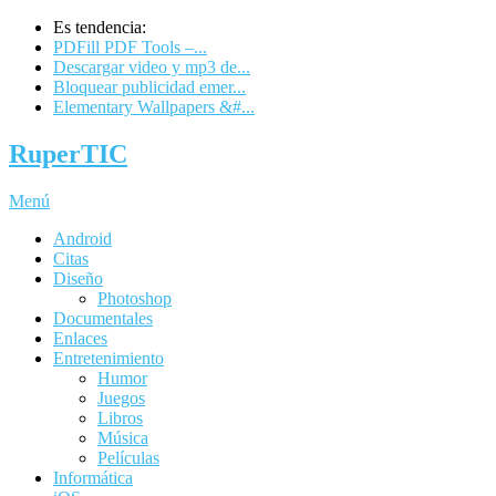
Es tendencia:
PDFill PDF Tools –...
Descargar video y mp3 de...
Bloquear publicidad emer...
Elementary Wallpapers &#...
RuperTIC
Menú
Android
Citas
Diseño
Photoshop
Documentales
Enlaces
Entretenimiento
Humor
Juegos
Libros
Música
Películas
Informática