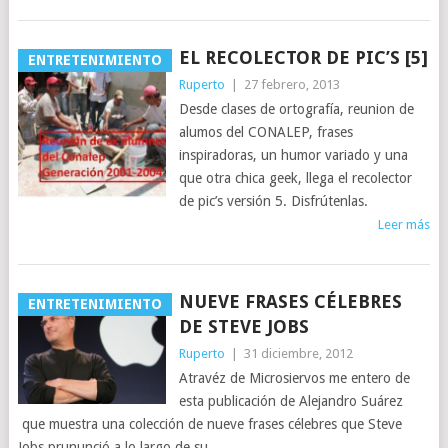
EL RECOLECTOR DE PIC’S [5]
ENTRETENIMIENTO
Ruperto
|
27 febrero, 2013
Desde clases de ortografía, reunion de
alumos del CONALEP, frases
inspiradoras, un humor variado y una
que otra chica geek, llega el recolector
de pic’s versión 5. Disfrútenlas.
Leer más
NUEVE FRASES CÉLEBRES
ENTRETENIMIENTO
DE STEVE JOBS
Ruperto
|
31 diciembre, 2012
Atravéz de Microsiervos me entero de
esta publicación de Alejandro Suárez
que muestra una colección de nueve frases célebres que Steve
Jobs prununció a lo largo de su