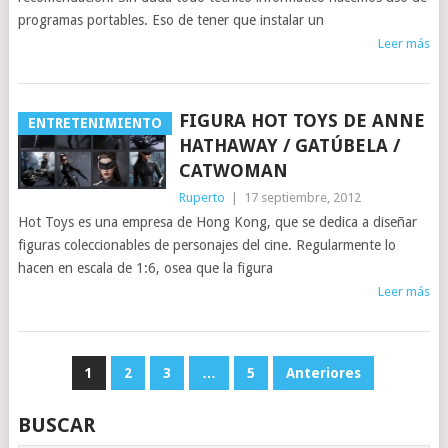
programas portables. Eso de tener que instalar un
Leer más
FIGURA HOT TOYS DE ANNE
ENTRETENIMIENTO
HATHAWAY / GATÚBELA /
CATWOMAN
Ruperto
|
17 septiembre, 2012
Hot Toys es una empresa de Hong Kong, que se dedica a diseñar
figuras coleccionables de personajes del cine. Regularmente lo
hacen en escala de 1:6, osea que la figura
Leer más
NAVEGACIÓN
1
2
3
…
5
Anteriores
DE
BUSCAR
ENTRADAS