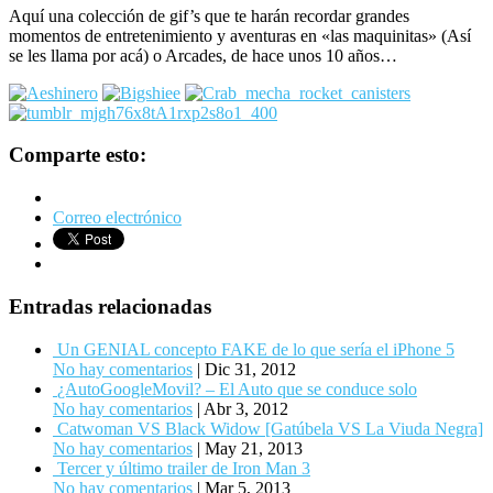
Aquí una colección de gif’s que te harán recordar grandes
momentos de entretenimiento y aventuras en «las maquinitas» (Así
se les llama por acá) o Arcades, de hace unos 10 años…
Comparte esto:
Correo electrónico
Entradas relacionadas
Un GENIAL concepto FAKE de lo que sería el iPhone 5
No hay comentarios
|
Dic 31, 2012
¿AutoGoogleMovil? – El Auto que se conduce solo
No hay comentarios
|
Abr 3, 2012
Catwoman VS Black Widow [Gatúbela VS La Viuda Negra]
No hay comentarios
|
May 21, 2013
Tercer y último trailer de Iron Man 3
No hay comentarios
|
Mar 5, 2013