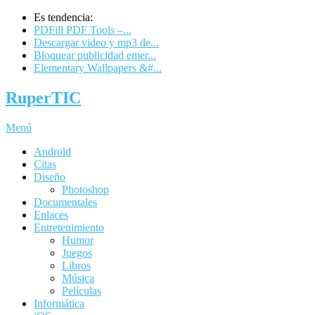
Es tendencia:
PDFill PDF Tools –...
Descargar video y mp3 de...
Bloquear publicidad emer...
Elementary Wallpapers &#...
RuperTIC
Menú
Android
Citas
Diseño
Photoshop
Documentales
Enlaces
Entretenimiento
Humor
Juegos
Libros
Música
Películas
Informática