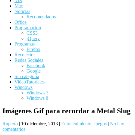
iOS
Mac
Noticias
Recomendados
Office
Programacion
CSS3
jQuery
Programas
Firefox
Recolector
Redes Sociales
Facebook
Google+
Sin categoría
VideoTutoriales
Windows
Windows 7
Windows 8
Imágenes Gif para recordar a Metal Slug
Ruperto
|
10 diciembre, 2013
|
Entretenimiento
,
Juegos
|
No hay
comentarios