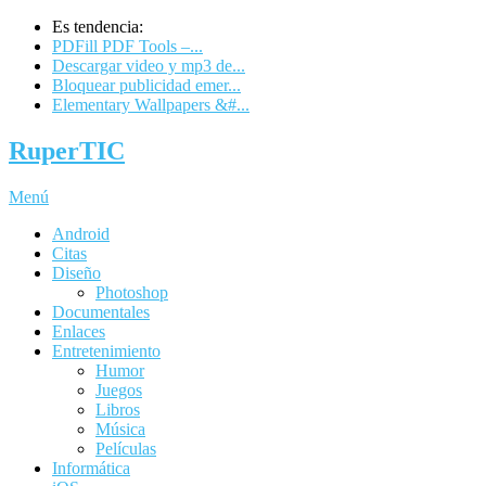
Es tendencia:
PDFill PDF Tools –...
Descargar video y mp3 de...
Bloquear publicidad emer...
Elementary Wallpapers &#...
RuperTIC
Menú
Android
Citas
Diseño
Photoshop
Documentales
Enlaces
Entretenimiento
Humor
Juegos
Libros
Música
Películas
Informática