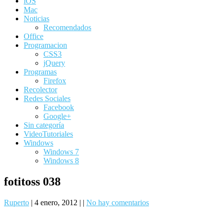
iOS
Mac
Noticias
Recomendados
Office
Programacion
CSS3
jQuery
Programas
Firefox
Recolector
Redes Sociales
Facebook
Google+
Sin categoría
VideoTutoriales
Windows
Windows 7
Windows 8
fotitoss 038
Ruperto
|
4 enero, 2012
|
|
No hay comentarios