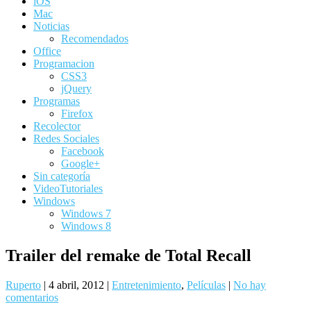
iOS
Mac
Noticias
Recomendados
Office
Programacion
CSS3
jQuery
Programas
Firefox
Recolector
Redes Sociales
Facebook
Google+
Sin categoría
VideoTutoriales
Windows
Windows 7
Windows 8
Trailer del remake de Total Recall
Ruperto
|
4 abril, 2012
|
Entretenimiento
,
Películas
|
No hay
comentarios