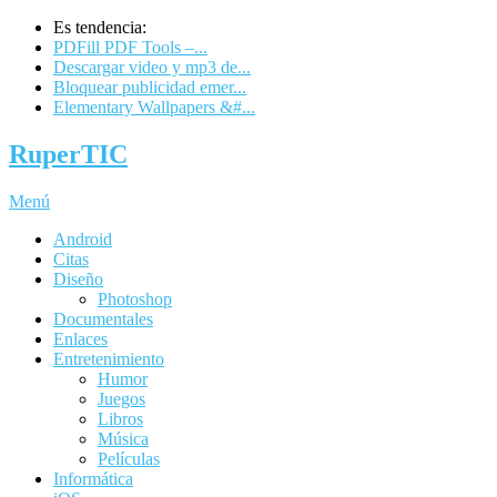
Es tendencia:
PDFill PDF Tools –...
Descargar video y mp3 de...
Bloquear publicidad emer...
Elementary Wallpapers &#...
RuperTIC
Menú
Android
Citas
Diseño
Photoshop
Documentales
Enlaces
Entretenimiento
Humor
Juegos
Libros
Música
Películas
Informática