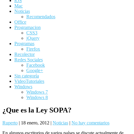
iOS
Mac
Noticias
Recomendados
Office
Programacion
CSS3
jQuery
Programas
Firefox
Recolector
Redes Sociales
Facebook
Google+
Sin categoría
VideoTutoriales
Windows
Windows 7
Windows 8
¿Que es la Ley SOPA?
Ruperto
|
18 enero, 2012
|
Noticias
|
No hay comentarios
En algunos escritorios de varios países se discute actualmente de