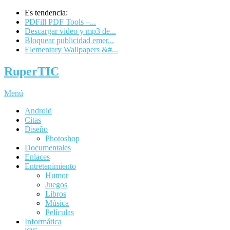
Es tendencia:
PDFill PDF Tools –...
Descargar video y mp3 de...
Bloquear publicidad emer...
Elementary Wallpapers &#...
RuperTIC
Menú
Android
Citas
Diseño
Photoshop
Documentales
Enlaces
Entretenimiento
Humor
Juegos
Libros
Música
Películas
Informática