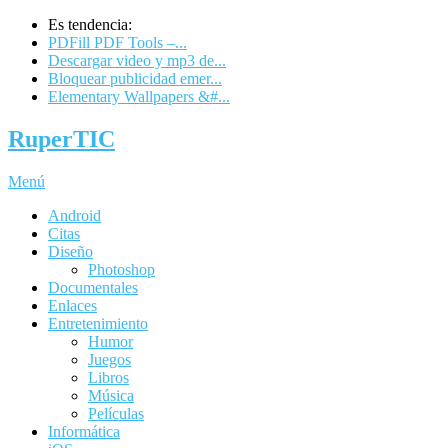
Es tendencia:
PDFill PDF Tools –...
Descargar video y mp3 de...
Bloquear publicidad emer...
Elementary Wallpapers &#...
RuperTIC
Menú
Android
Citas
Diseño
Photoshop
Documentales
Enlaces
Entretenimiento
Humor
Juegos
Libros
Música
Películas
Informática