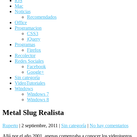
iOS
Mac
Noticias
Recomendados
Office
Programacion
CSS3
jQuery
Programas
Firefox
Recolector
Redes Sociales
Facebook
Google+
Sin categoría
VideoTutoriales
Windows
Windows 7
Windows 8
Metal Slug Realista
Ruperto
|
2 septiembre, 2011
|
Sin categoría
|
No hay comentarios
Allá por el año 2001, apenas comenzaba a conocer los videojuegos.