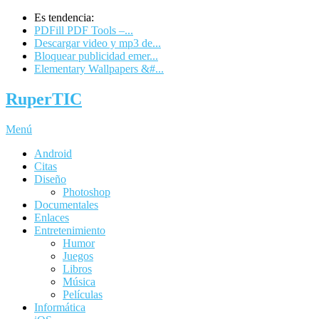
Es tendencia:
PDFill PDF Tools –...
Descargar video y mp3 de...
Bloquear publicidad emer...
Elementary Wallpapers &#...
RuperTIC
Menú
Android
Citas
Diseño
Photoshop
Documentales
Enlaces
Entretenimiento
Humor
Juegos
Libros
Música
Películas
Informática