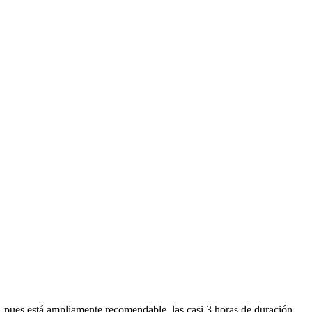
s, pues está ampliamente recomendable. las casi 3 horas de duración