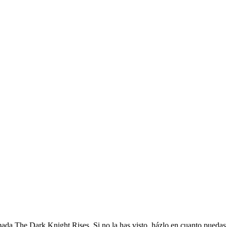
amada The Dark Knight Rises. Si no la has visto, házlo en cuanto pueda