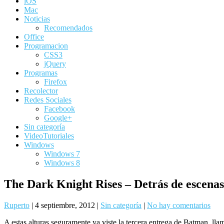
iOS
Mac
Noticias
Recomendados
Office
Programacion
CSS3
jQuery
Programas
Firefox
Recolector
Redes Sociales
Facebook
Google+
Sin categoría
VideoTutoriales
Windows
Windows 7
Windows 8
The Dark Knight Rises – Detrás de escenas
Ruperto
|
4 septiembre, 2012
|
Sin categoría
|
No hay comentarios
A estas alturas seguramente ya viste la tercera entrega de Batman, ll