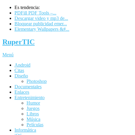
Es tendencia:
PDFill PDF Tools –...
Descargar video y mp3 de...
Bloquear publicidad emer...
Elementary Wallpapers &#...
RuperTIC
Menú
Android
Citas
Diseño
Photoshop
Documentales
Enlaces
Entretenimiento
Humor
Juegos
Libros
Música
Películas
Informática