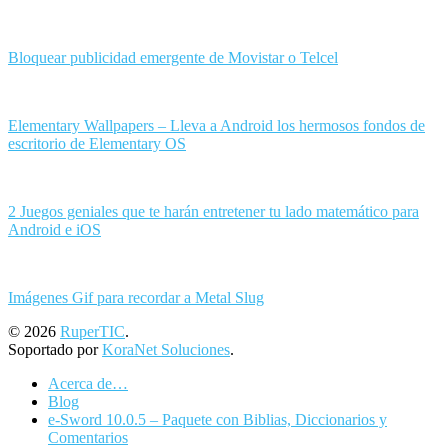
Bloquear publicidad emergente de Movistar o Telcel
Elementary Wallpapers – Lleva a Android los hermosos fondos de
escritorio de Elementary OS
2 Juegos geniales que te harán entretener tu lado matemático para
Android e iOS
Imágenes Gif para recordar a Metal Slug
© 2026
RuperTIC
.
Soportado por
KoraNet Soluciones
.
Acerca de…
Blog
e-Sword 10.0.5 – Paquete con Biblias, Diccionarios y
Comentarios