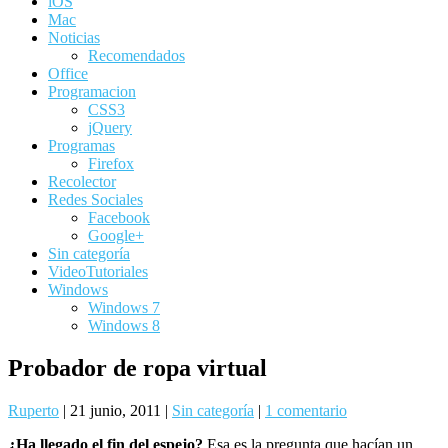
iOS
Mac
Noticias
Recomendados
Office
Programacion
CSS3
jQuery
Programas
Firefox
Recolector
Redes Sociales
Facebook
Google+
Sin categoría
VideoTutoriales
Windows
Windows 7
Windows 8
Probador de ropa virtual
Ruperto
|
21 junio, 2011
|
Sin categoría
|
1 comentario
¿Ha llegado el fin del espejo?
Esa es la pregunta que hacían un