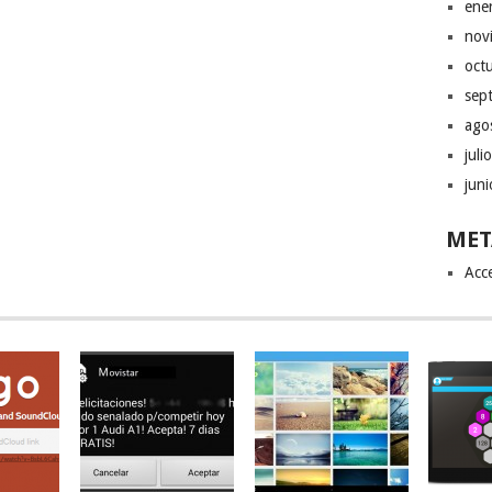
ene
nov
oct
sep
ago
juli
jun
MET
Acc