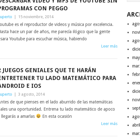
DESCARGAR VIDEO Y MP3 DE YOUTUBE SIN
PROGRAMAS CON PEGGO
ARC
uperto
|
15 noviembre, 2014
ago
outube es el reproductor de videos y música por excelencia.
asta hace un par de años, me parecía ilógico que la gente
nov
sara Youtube para escuchar música, habiendo
ago
Leer más
dic
may
mar
2 JUEGOS GENIALES QUE TE HARÁN
feb
ENTRETENER TU LADO MATEMÁTICO PARA
ene
ANDROID E IOS
dic
uperto
|
3 agosto, 2014
nov
ntes de que pienses en el lado aburrido de las matemáticas
sep
ales una oportunidad. Entrena tu lado matemático de apoco
 llegarás a amarlas
En esta ocasión
ago
Leer más
abr
mar