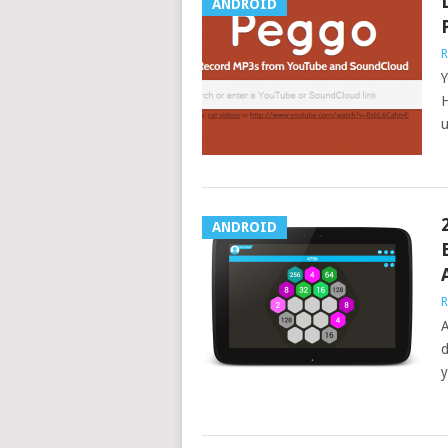
ANDROID
R
Y
H
u
ANDROID
R
A
d
y