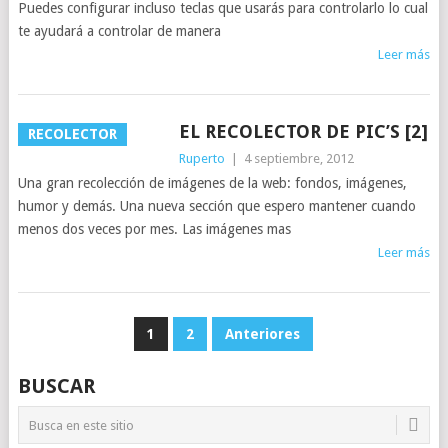
Puedes configurar incluso teclas que usarás para controlarlo lo cual
te ayudará a controlar de manera
Leer más
EL RECOLECTOR DE PIC’S [2]
RECOLECTOR
Ruperto
|
4 septiembre, 2012
Una gran recolección de imágenes de la web: fondos, imágenes,
humor y demás. Una nueva sección que espero mantener cuando
menos dos veces por mes. Las imágenes mas
Leer más
NAVEGACIÓN
1
2
Anteriores
DE
BUSCAR
ENTRADAS