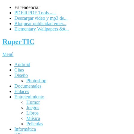
Es tendencia:
PDFill PDF Tools –...
Descargar video y mp3 de...
Bloquear publicidad emer...
Elementary Wallpapers &#...
RuperTIC
Menú
Android
Citas
Diseño
Photoshop
Documentales
Enlaces
Entretenimiento
Humor
Juegos
Libros
Música
Películas
Informática