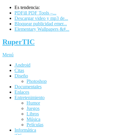
Es tendencia:
PDFill PDF Tools –...
Descargar video y mp3 de...
Bloquear publicidad emer...
Elementary Wallpapers &#...
RuperTIC
Menú
Android
Citas
Diseño
Photoshop
Documentales
Enlaces
Entretenimiento
Humor
Juegos
Libros
Música
Películas
Informática