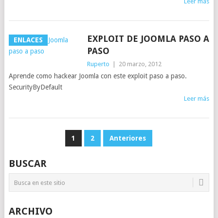
Leer más
EXPLOIT DE JOOMLA PASO A
ENLACES
PASO
Ruperto
|
20 marzo, 2012
Aprende como hackear Joomla con este exploit paso a paso.
SecurityByDefault
Leer más
NAVEGACIÓN
1
2
Anteriores
DE
BUSCAR
ENTRADAS
ARCHIVO