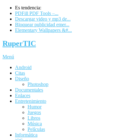
Es tendencia:
PDFill PDF Tools –...
Descargar video y mp3 de...
Bloquear publicidad emer...
Elementary Wallpapers &#...
RuperTIC
Menú
Android
Citas
Diseño
Photoshop
Documentales
Enlaces
Entretenimiento
Humor
Juegos
Libros
Música
Películas
Informática