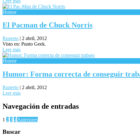
Leer más
Humor
El Pacman de Chuck Norris
Ruperto
|
2 abril, 2012
Visto en: Punto Geek.
Leer más
Humor
Humor: Forma correcta de conseguir trab
Ruperto
|
2 abril, 2012
Leer más
Navegación de entradas
1
2
3
4
Anteriores
Buscar