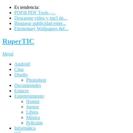
Es tendencia:
PDFill PDF Tools –...
Descargar video y mp3 de...
Bloquear publicidad emer...
Elementary Wallpapers &#...
RuperTIC
Menú
Android
Citas
Diseño
Photoshop
Documentales
Enlaces
Entretenimiento
Humor
Juegos
Libros
Música
Películas
Informática