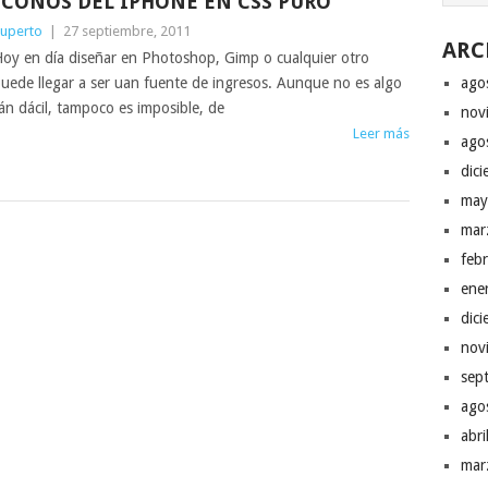
ICONOS DEL IPHONE EN CSS PURO
uperto
|
27 septiembre, 2011
ARC
oy en día diseñar en Photoshop, Gimp o cualquier otro
uede llegar a ser uan fuente de ingresos. Aunque no es algo
ago
án dácil, tampoco es imposible, de
nov
Leer más
ago
dic
may
mar
feb
ene
dic
nov
sep
ago
abr
mar