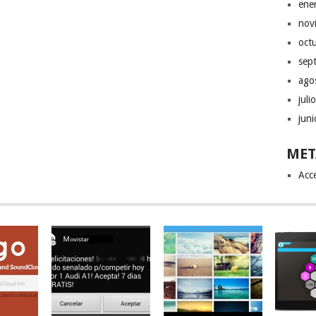
ene
nov
oct
sep
ago
juli
jun
MET
Acc