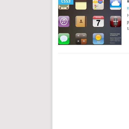
CSS3
R
H
p
t