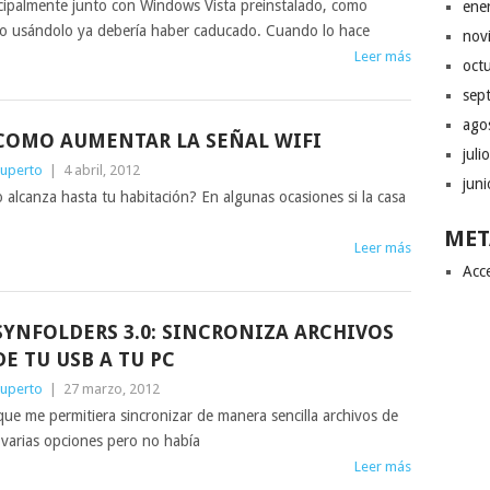
incipalmente junto con Windows Vista preinstalado, como
ene
po usándolo ya debería haber caducado. Cuando lo hace
nov
Leer más
oct
sep
ago
COMO AUMENTAR LA SEÑAL WIFI
juli
uperto
|
4 abril, 2012
jun
 alcanza hasta tu habitación? En algunas ocasiones si la casa
MET
Leer más
Acc
SYNFOLDERS 3.0: SINCRONIZA ARCHIVOS
DE TU USB A TU PC
uperto
|
27 marzo, 2012
e me permitiera sincronizar de manera sencilla archivos de
varias opciones pero no había
Leer más