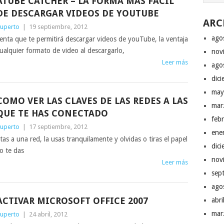
ATUBE CATCHER – LA FORMA MÁS FÁCIL
DE DESCARGAR VIDEOS DE YOUTUBE
ARC
uperto
|
19 septiembre, 2012
ago
nta que te permitirá descargar videos de youTube, la ventaja
cualquier formato de video al descargarlo,
nov
Leer más
ago
dic
may
COMO VER LAS CLAVES DE LAS REDES A LAS
mar
QUE TE HAS CONECTADO
feb
uperto
|
17 septiembre, 2012
ene
 a una red, la usas tranquilamente y olvidas o tiras el papel
dic
o te das
nov
Leer más
sep
ago
ACTIVAR MICROSOFT OFFICE 2007
abr
mar
uperto
|
24 abril, 2012