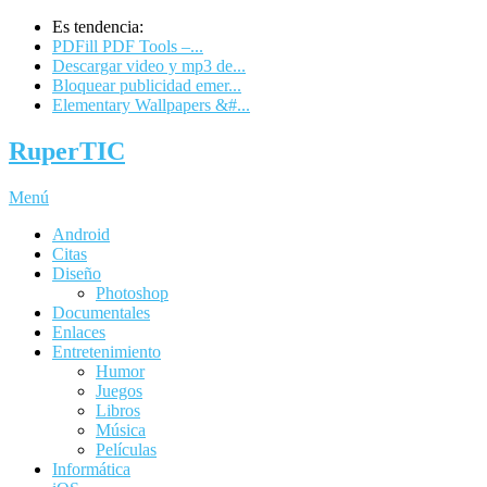
Es tendencia:
PDFill PDF Tools –...
Descargar video y mp3 de...
Bloquear publicidad emer...
Elementary Wallpapers &#...
RuperTIC
Menú
Android
Citas
Diseño
Photoshop
Documentales
Enlaces
Entretenimiento
Humor
Juegos
Libros
Música
Películas
Informática