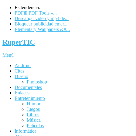
Es tendencia:
PDFill PDF Tools –...
Descargar video y mp3 de...
Bloquear publicidad emer...
Elementary Wallpapers &#...
RuperTIC
Menú
Android
Citas
Diseño
Photoshop
Documentales
Enlaces
Entretenimiento
Humor
Juegos
Libros
Música
Películas
Informática