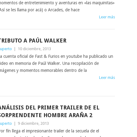
omentos de entretenimiento y aventuras en «las maquinitas»
Así se les llama por acá) o Arcades, de hace
Leer más
TRIBUTO A PAÚL WALKER
uperto
|
10 diciembre, 2013
a cuenta oficial de Fast & Furios en youtube ha publicado un
ideo en memoria de Paúl Walker. Una recopilación de
mágenes y momentos memorables dentro de la
Leer más
ANÁLISIS DEL PRIMER TRAILER DE EL
SORPRENDENTE HOMBRE ARAÑA 2
uperto
|
9 diciembre, 2013
or fín llega el impresionante trailer de la secuela de el