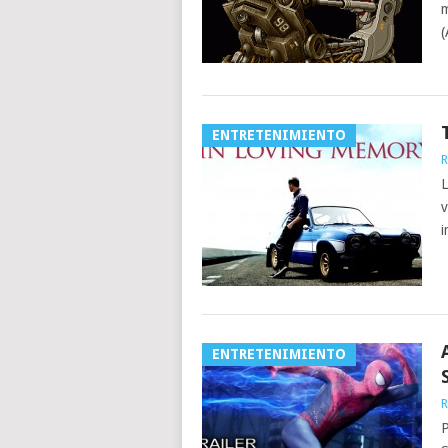
m
(
ENTRETENIMIENTO
R
L
v
i
ENTRETENIMIENTO
R
P