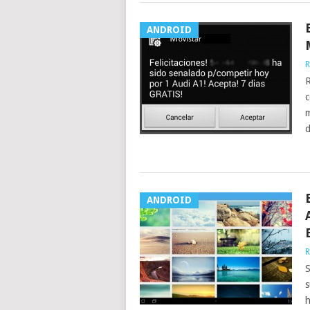
ANDROID
R
R
c
m
d
ANDROID
R
S
s
h