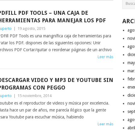
PDFILL PDF TOOLS – UNA CAJA DE
HERRAMIENTAS PARA MANEJAR LOS PDF
ARC
uperto
|
19 agosto, 2015
ago
DFill PDF Tools es una mangnífica caja de herramientas para
nov
ratar los PDF. dispones de las siguientes opciones: Unir
ago
rchivos PDF Cortar/quitar o reordenar páginas de un archivo
dic
Leer más
may
mar
feb
DESCARGAR VIDEO Y MP3 DE YOUTUBE SIN
PROGRAMAS CON PEGGO
ene
dic
uperto
|
15 noviembre, 2014
outube es el reproductor de videos y música por excelencia.
nov
asta hace un par de años, me parecía ilógico que la gente
sep
sara Youtube para escuchar música, habiendo
ago
Leer más
abr