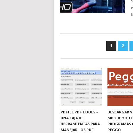
S
e
l
NAVEGACIÓN
1
2
DE
ENTRADAS
PDFILL PDF TOOLS –
DESCARGAR V
UNA CAJA DE
MP3 DE YOUT
HERRAMIENTAS PARA
PROGRAMAS 
MANEJAR LOS PDF
PEGGO