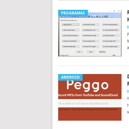
PROGRAMAS
R
P
t
a
ANDROID
R
Y
H
u