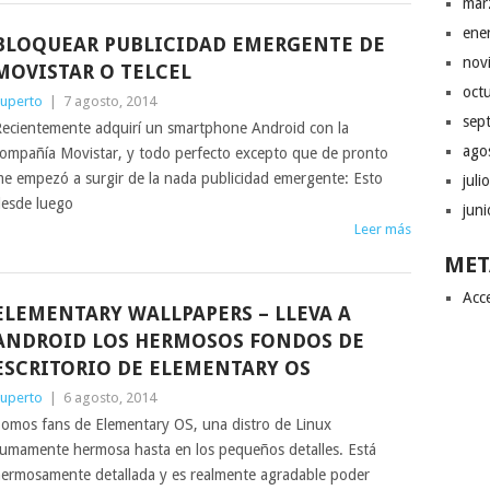
mar
ene
BLOQUEAR PUBLICIDAD EMERGENTE DE
nov
MOVISTAR O TELCEL
oct
uperto
|
7 agosto, 2014
sep
ecientemente adquirí un smartphone Android con la
ago
ompañía Movistar, y todo perfecto excepto que de pronto
e empezó a surgir de la nada publicidad emergente: Esto
juli
esde luego
jun
Leer más
MET
Acc
ELEMENTARY WALLPAPERS – LLEVA A
ANDROID LOS HERMOSOS FONDOS DE
ESCRITORIO DE ELEMENTARY OS
uperto
|
6 agosto, 2014
omos fans de Elementary OS, una distro de Linux
umamente hermosa hasta en los pequeños detalles. Está
ermosamente detallada y es realmente agradable poder