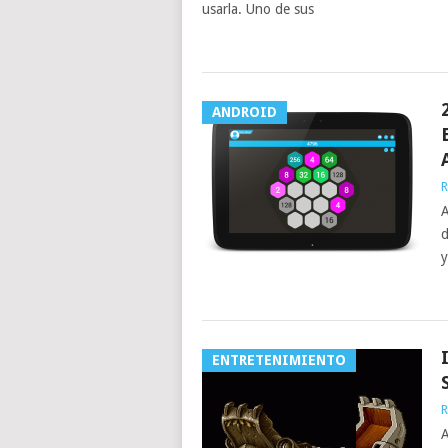
usarla. Uno de sus
ANDROID
R
A
d
y
ENTRETENIMIENTO
R
A