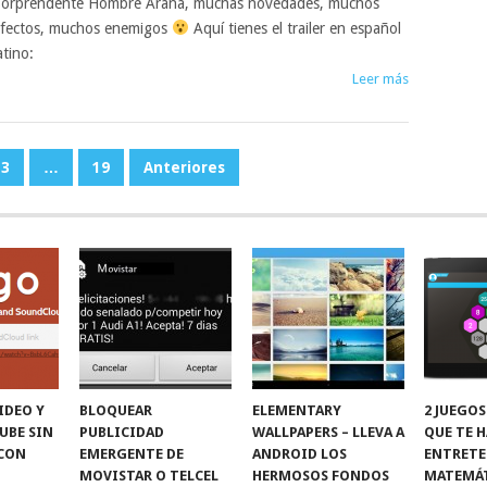
orprendente Hombre Araña, muchas novedades, muchos
fectos, muchos enemigos
Aquí tienes el trailer en español
atino:
Leer más
3
…
19
Anteriores
IDEO Y
BLOQUEAR
ELEMENTARY
2 JUEGOS
UBE SIN
PUBLICIDAD
WALLPAPERS – LLEVA A
QUE TE 
CON
EMERGENTE DE
ANDROID LOS
ENTRETE
MOVISTAR O TELCEL
HERMOSOS FONDOS
MATEMÁT