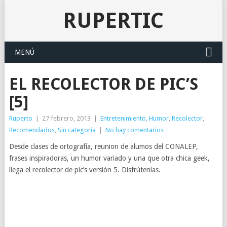
RUPERTIC
MENÚ
EL RECOLECTOR DE PIC’S
[5]
Ruperto
|
27 febrero, 2013
|
Entretenimiento
,
Humor
,
Recolector
,
Recomendados
,
Sin categoría
|
No hay comentarios
Desde clases de ortografía, reunion de alumos del CONALEP,
frases inspiradoras, un humor variado y una que otra chica geek,
llega el recolector de pic’s versión 5. Disfrútenlas.