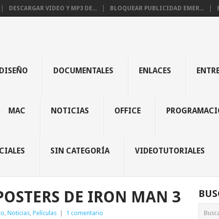
DESCARGAR VIDEO Y MP3 DE...
BLOQUEAR PUBLICIDAD EMER...
DISEÑO
DOCUMENTALES
ENLACES
ENTR
MAC
NOTICIAS
OFFICE
PROGRAMACI
CIALES
SIN CATEGORÍA
VIDEOTUTORIALES
POSTERS DE IRON MAN 3
BUS
to
,
Noticias
,
Películas
|
1 comentario