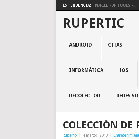
ES TENDENCIA:
PDFILL PDF TOOLS –...
RUPERTIC
ANDROID
CITAS
INFORMÁTICA
IOS
RECOLECTOR
REDES SO
COLECCIÓN DE 
Ruperto
|
4 marzo, 2013
|
Entretenimien