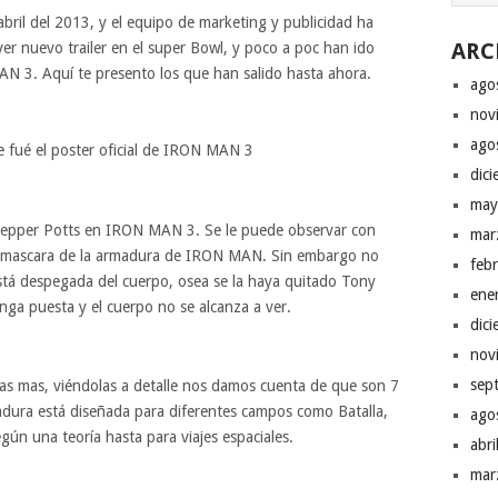
 abril del 2013, y el equipo de marketing y publicidad ha
ARC
r nuevo trailer en el super Bowl, y poco a poc han ido
AN 3. Aquí te presento los que han salido hasta ahora.
ago
nov
ago
te fué el poster oficial de IRON MAN 3
dic
may
epper Potts en IRON MAN 3. Se le puede observar con
mar
 la mascara de la armadura de IRON MAN. Sin embargo no
feb
está despegada del cuerpo, osea se la haya quitado Tony
ene
enga puesta y el cuerpo no se alcanza a ver.
dic
nov
sep
as mas, viéndolas a detalle nos damos cuenta de que son 7
adura está diseñada para diferentes campos como Batalla,
ago
gún una teoría hasta para viajes espaciales.
abr
mar