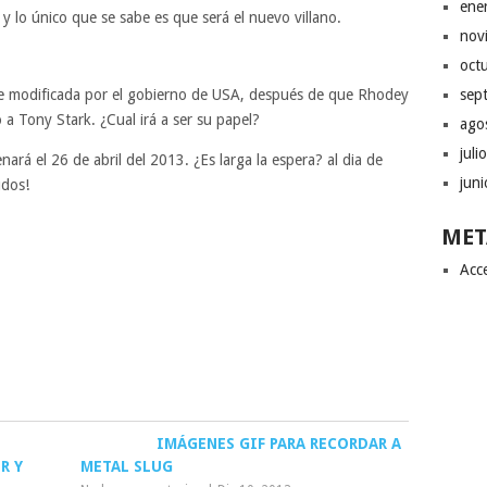
ene
y lo único que se sabe es que será el nuevo villano.
nov
oct
sep
ue modificada por el gobierno de USA, después de que Rhodey
 a Tony Stark. ¿Cual irá a ser su papel?
ago
juli
ará el 26 de abril del 2013. ¿Es larga la espera? al dia de
jun
udos!
MET
Acc
IMÁGENES GIF PARA RECORDAR A
R Y
METAL SLUG