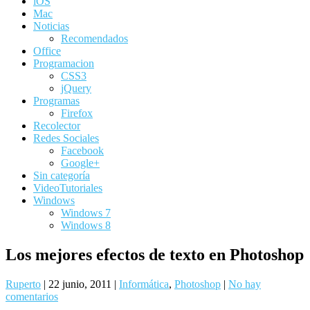
iOS
Mac
Noticias
Recomendados
Office
Programacion
CSS3
jQuery
Programas
Firefox
Recolector
Redes Sociales
Facebook
Google+
Sin categoría
VideoTutoriales
Windows
Windows 7
Windows 8
Los mejores efectos de texto en Photoshop
Ruperto
|
22 junio, 2011
|
Informática
,
Photoshop
|
No hay
comentarios