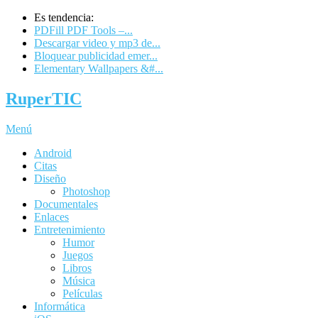
Es tendencia:
PDFill PDF Tools –...
Descargar video y mp3 de...
Bloquear publicidad emer...
Elementary Wallpapers &#...
RuperTIC
Menú
Android
Citas
Diseño
Photoshop
Documentales
Enlaces
Entretenimiento
Humor
Juegos
Libros
Música
Películas
Informática